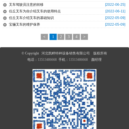
叉车驾驶员注意的转移
[2022-06-25]
任丘叉车为你介绍叉车的使用特点
[2022-06-11]
任丘叉车介绍叉车的基础知识
[2022-05-09]
宝骊叉车的维护保养
[2022-05-09]
<
1
2
3
4
>
© Copyright 河北凯畔特种设备销售有限公司 版权所有
电话：
13513486668
手机：
13513486668
颜经理